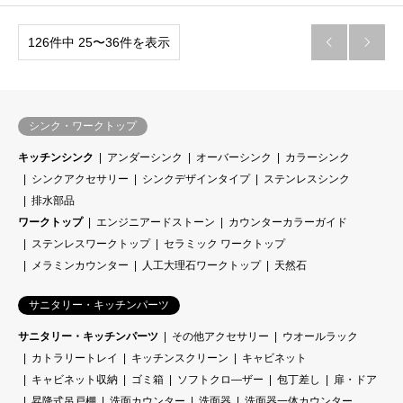
126件中 25〜36件を表示


シンク・ワークトップ
キッチンシンク
アンダーシンク
オーバーシンク
カラーシンク
シンクアクセサリー
シンクデザインタイプ
ステンレスシンク
排水部品
ワークトップ
エンジニアードストーン
カウンターカラーガイド
ステンレスワークトップ
セラミック ワークトップ
メラミンカウンター
人工大理石ワークトップ
天然石
サニタリー・キッチンパーツ
サニタリー・キッチンパーツ
その他アクセサリー
ウオールラック
カトラリートレイ
キッチンスクリーン
キャビネット
キャビネット収納
ゴミ箱
ソフトクロ―ザー
包丁差し
扉・ドア
昇降式吊戸棚
洗面カウンター
洗面器
洗面器一体カウンター