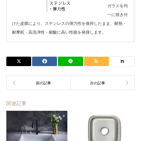
ガラスを均
一に焼き付
けた皮膜により、ステンレスの弾力性を保持したまま、耐熱・
耐摩耗・高洗浄性・耐酸に高い性能を発揮します。
価格については各ショップをご確認ください。ショップボタン
が表示されていない場合は
見積依頼
をお願いします。
※下記フォームは簡単なご質問にお使い下さい。
会員の方はこちらからでも見積依頼可能です。カウンターな
ど製作物は見積依頼シートや図面を添付してください。
関連記事
お名前 (必須)
メールアドレス (必須)