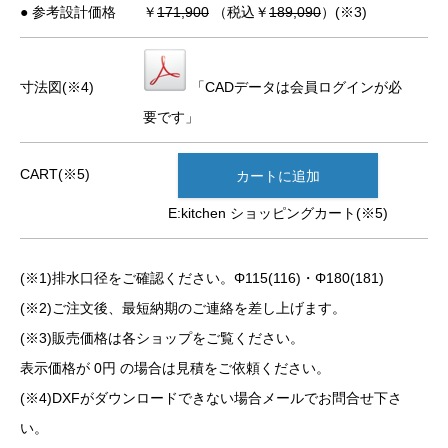
● 参考設計価格
￥
171,900
（税込￥
189,090
）(※3)
寸法図(※4)
「CADデータは会員ログインが必
要です」
CART(※5)
カートに追加
E:kitchen ショッピングカート(※5)
(※1)排水口径をご確認ください。Φ115(116)・Φ180(181)
(※2)ご注文後、最短納期のご連絡を差し上げます。
(※3)販売価格は各ショップをご覧ください。
表示価格が 0円 の場合は見積をご依頼ください。
(※4)DXFがダウンロードできない場合メールでお問合せ下さ
い。