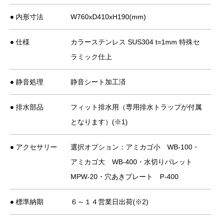
● 内形寸法
W760xD410xH190(mm)
● 仕様
カラーステンレス SUS304 t=1mm 特殊セ
ラミック仕上
● 静音処理
静音シート加工済
● 排水部品
フィット排水用（専用排水トラップが付属
となります）(※1)
● アクセサリー
選択オプション：アミカゴ小 WB-100・
アミカゴ大 WB-400・水切りパレット
MPW-20・穴あきプレート P-400
● 標準納期
６～１４営業日出荷(※2)