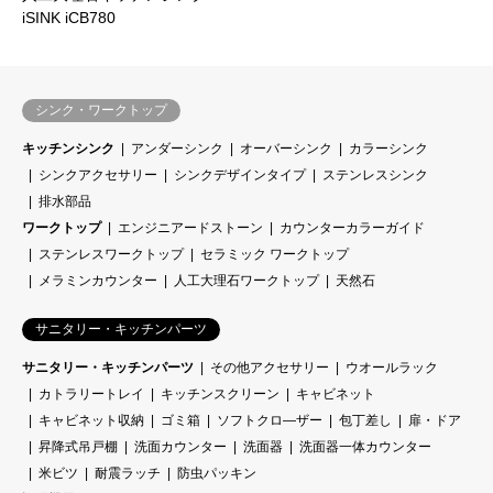
iSINK iCB780
シンク・ワークトップ
キッチンシンク
アンダーシンク
オーバーシンク
カラーシンク
シンクアクセサリー
シンクデザインタイプ
ステンレスシンク
排水部品
ワークトップ
エンジニアードストーン
カウンターカラーガイド
ステンレスワークトップ
セラミック ワークトップ
メラミンカウンター
人工大理石ワークトップ
天然石
サニタリー・キッチンパーツ
サニタリー・キッチンパーツ
その他アクセサリー
ウオールラック
カトラリートレイ
キッチンスクリーン
キャビネット
キャビネット収納
ゴミ箱
ソフトクロ―ザー
包丁差し
扉・ドア
昇降式吊戸棚
洗面カウンター
洗面器
洗面器一体カウンター
米ビツ
耐震ラッチ
防虫パッキン