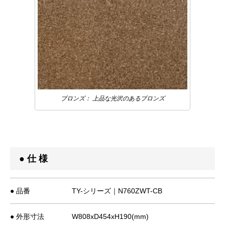
ブロンズ： 上品な光沢のあるブロンズ
● 仕 様
● 品番
TY-シリーズ｜N760ZWT-CB
● 外形寸法
W808xD454xH190(mm)