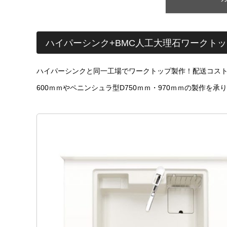
ハイパーシンク+BMC人工大理石ワークトッ
ハイパーシンクと同一工場でワークトップ製作！配送コスト削
600ｍｍやペニンシュラ型D750ｍｍ・970ｍｍの製作を