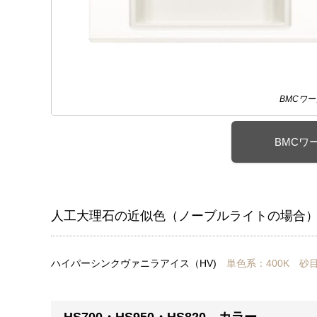
BMCワ
BMCワ
人工大理石の近似色（ノーブルライトの場合
ハイパーシンクヴァニラアイス（HV)
単色系：400K
砂目
HS700・HS950・HS820 カラー