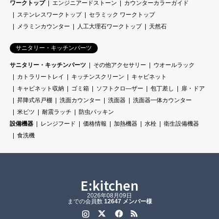
ワークトップ
エンジニアードストーン
カウンターカラーガイド
ステンレスワークトップ
セラミック ワークトップ
メラミンカウンター
人工大理石ワークトップ
天然石
サニタリー・キッチンパーツ
サニタリー・キッチンパーツ
その他アクセサリー
ウオールラック
カトラリートレイ
キッチンスクリーン
キャビネット
キャビネット収納
ゴミ箱
ソフトクロ―ザー
包丁差し
扉・ドア
昇降式吊戸棚
洗面カウンター
洗面器
洗面器一体カウンター
米ビツ
耐震ラッチ
防虫パッキン
設備機器
レンジフード
価格情報
加熱機器
水栓
衛生設備機器
食洗機
E:kitchen
2026年08月09日
までの会員数
12647 メンバー様
Instagram
Twitter
Facebook
RSS