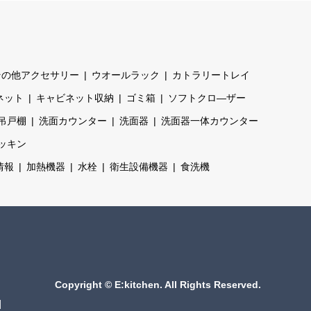
その他アクセサリー
ウオールラック
カトラリートレイ
ネット
キャビネット収納
ゴミ箱
ソフトクロ―ザー
吊戸棚
洗面カウンター
洗面器
洗面器一体カウンター
ッキン
情報
加熱機器
水栓
衛生設備機器
食洗機
Copyright
©
E:kitchen
. All Rights Reserved.