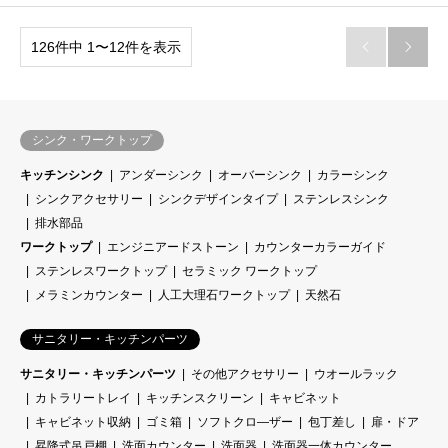
126件中 1〜12件を表示


シンク・ワークトップ
キッチンシンク
アンダーシンク
オーバーシンク
カラーシンク
シンクアクセサリー
シンクデザインタイプ
ステンレスシンク
排水部品
ワークトップ
エンジニアードストーン
カウンターカラーガイド
ステンレスワークトップ
セラミック ワークトップ
メラミンカウンター
人工大理石ワークトップ
天然石
サニタリー・キッチンパーツ
サニタリー・キッチンパーツ
その他アクセサリー
ウオールラック
カトラリートレイ
キッチンスクリーン
キャビネット
キャビネット収納
ゴミ箱
ソフトクロ―ザー
包丁差し
扉・ドア
昇降式吊戸棚
洗面カウンター
洗面器
洗面器一体カウンター