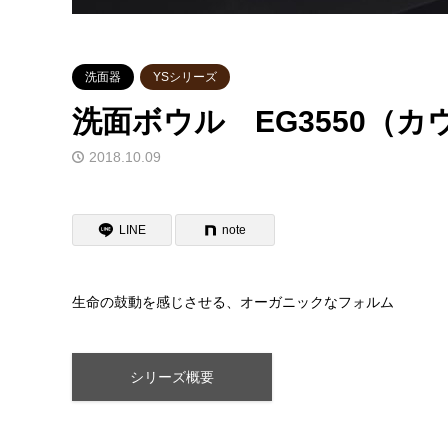
洗面器
YSシリーズ
洗面ボウル EG3550（カ
2018.10.09
LINE
note
生命の鼓動を感じさせる、オーガニックなフォルム
シリーズ概要