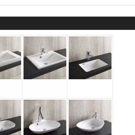
ンが表示されていない場合は
見積依頼
をお願いします。
製作物は見積依頼シートや図面を添付してください。
ウル
洗面ボウル
洗面ボウル
SR5060
US3046