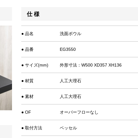
仕 様
● 品名
洗面ボウル
● 品番
EG3550
● サイズ(mm)
外形寸法：W500 XD357 XH136
● 材質
人工大理石
● 素材
人工大理石
● OF
オーバーフローなし
● 取付方法
ベッセル