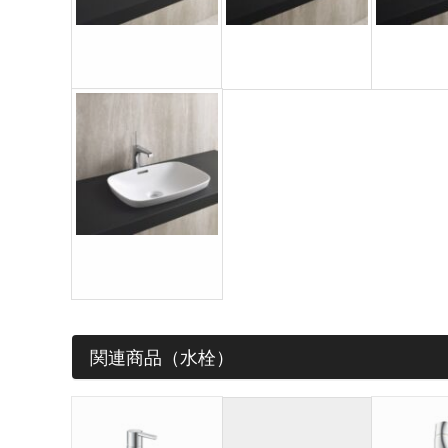
洗面ボウル
洗面ボウル
洗面ボ
UR3854
DR3036
HV3244
洗面ボウル
ファイル添付
HV3852
関連商品（水栓）