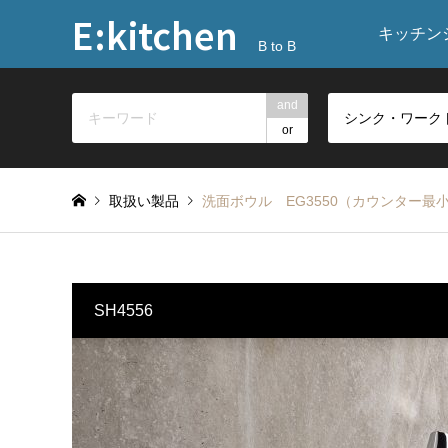
E:kitchen
キッチン
B to B
and
or
取扱い製品
洗面ボウル EG3550（カウンター最小D
SH4556