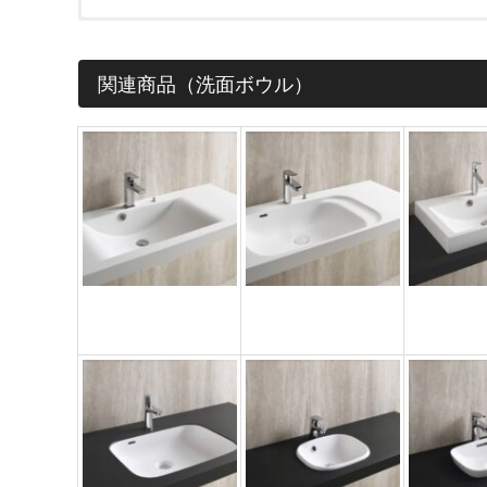
価格については各ショップをご確認ください。ショップボタ
※下記フォームは簡単なご質問にお使い下さい。
関連商品（洗面ボウル）
会員の方はこちらからでも見積依頼可能です。カウンターなど
お名前 (必須)
メールアドレス (必須)
洗面ボウル
洗面ボウル
洗面ボ
TC5019
DC5019
SR5075
商品名
メッセージ本文