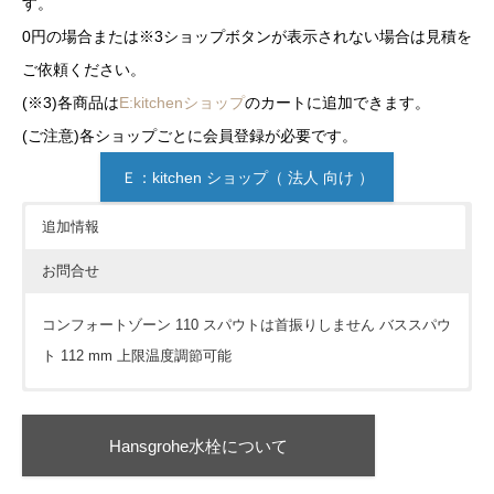
す。
0円の場合または※3ショップボタンが表示されない場合は見積を
ご依頼ください。
(※3)各商品は
E:kitchenショップ
のカートに追加できます。
(ご注意)各ショップごとに会員登録が必要です。
Ｅ：kitchen ショップ（ 法人 向け ）
追加情報
お問合せ
コンフォートゾーン 110 スパウトは首振りしません バススパウ
ト 112 mm 上限温度調節可能
価格については各ショップをご確認ください。ショップボタン
が表示されていない場合は
見積依頼
をお願いします。
Hansgrohe水栓について
※下記フォームは簡単なご質問にお使い下さい。