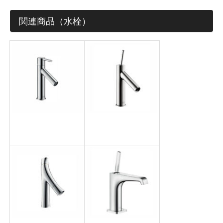
関連商品（水栓）
会員の方はこちらからでも見積依頼可能です。カウンターな
ど製作物は見積依頼シートや図面を添付してください。
お名前 (必須)
メールアドレス (必須)
商品名
AXOR スタルク
AXOR スタルク
100
90
メッセージ本文