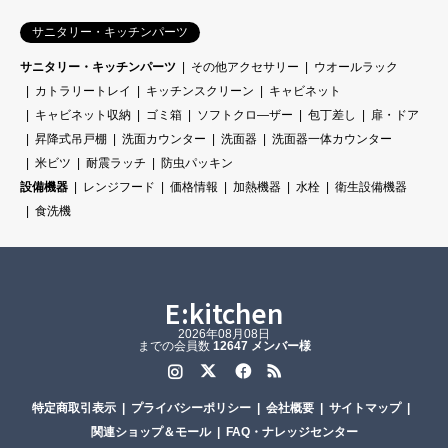
サニタリー・キッチンパーツ
サニタリー・キッチンパーツ
その他アクセサリー
ウオールラック
カトラリートレイ
キッチンスクリーン
キャビネット
キャビネット収納
ゴミ箱
ソフトクロ―ザー
包丁差し
扉・ドア
昇降式吊戸棚
洗面カウンター
洗面器
洗面器一体カウンター
米ビツ
耐震ラッチ
防虫パッキン
設備機器
レンジフード
価格情報
加熱機器
水栓
衛生設備機器
食洗機
E:kitchen
2026年08月08日
までの会員数
12647 メンバー様
Instagram
Twitter
Facebook
RSS
特定商取引表示
プライバシーポリシー
会社概要
サイトマップ
関連ショップ＆モール
FAQ・ナレッジセンター