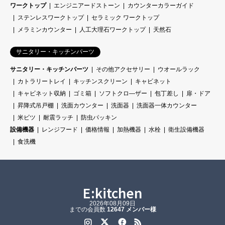
ワークトップ
エンジニアードストーン
カウンターカラーガイド
ステンレスワークトップ
セラミック ワークトップ
メラミンカウンター
人工大理石ワークトップ
天然石
サニタリー・キッチンパーツ
サニタリー・キッチンパーツ
その他アクセサリー
ウオールラック
カトラリートレイ
キッチンスクリーン
キャビネット
キャビネット収納
ゴミ箱
ソフトクロ―ザー
包丁差し
扉・ドア
昇降式吊戸棚
洗面カウンター
洗面器
洗面器一体カウンター
米ビツ
耐震ラッチ
防虫パッキン
設備機器
レンジフード
価格情報
加熱機器
水栓
衛生設備機器
食洗機
E:kitchen
2026年08月09日
までの会員数
12647 メンバー様
Instagram
Twitter
Facebook
RSS