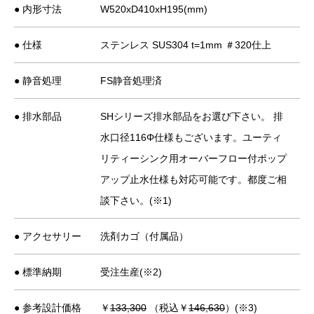
● 内形寸法
W520xD410xH195(mm)
● 仕様
ステンレス SUS304 t=1mm ＃320仕上
● 静音処理
FS静音処理済
● 排水部品
SHシリーズ排水部品をお選び下さい。 排
水口径116Φ仕様もございます。ユーティ
リティーシンク用オーバーフロー付ポップ
アップ止水仕様も対応可能です。都度ご相
談下さい。(※1)
● アクセサリー
洗剤カゴ（付属品）
● 標準納期
受注生産(※2)
● 参考設計価格
￥
133,300
（税込￥
146,630
）(※3)