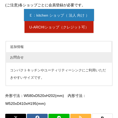
(ご注意)各ショップごとに会員登録が必要です。
Ｅ：kitchen ショップ（ 法人 向け ）
U-ARCHIショップ（クレジット可）
追加情報
お問合せ
コンパクトキッチンやユーティリティーシンクにご利用いただ
きやすいサイズです。
価格については各ショップをご確認ください。ショップボタン
外形寸法：W580xD520xH202(mm) 内形寸法：
が表示されていない場合は
見積依頼
をお願いします。
W520xD410xH195(mm)
※下記フォームは簡単なご質問にお使い下さい。