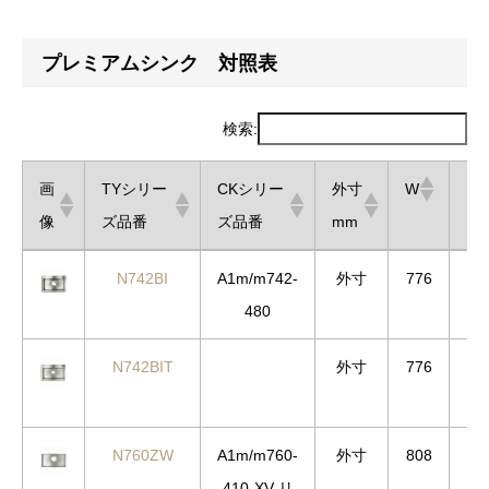
プレミアムシンク 対照表
検索:
画
TYシリー
CKシリー
外寸
W
D
像
ズ品番
ズ品番
mm
画
TYシリー
CKシリー
外寸
W
D
N742BI
A1m/m742-
外寸
776
5
像
ズ品番
ズ品番
mm
480
N742BIT
外寸
776
5
N760ZW
A1m/m760-
外寸
808
4
410-XV リ