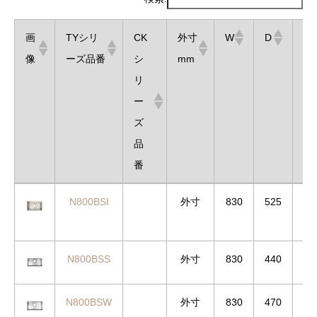
画
TYシリ
CK
外寸
W
D
H
像
ーズ品番
シ
mm
リ
ー
ズ
品
番
画
TYシリ
CK
外寸
W
D
H
N800BSI
外寸
830
525
20
像
ーズ品番
シ
mm
リ
ー
N800BSS
外寸
830
440
20
ズ
品
N800BSW
外寸
830
470
20