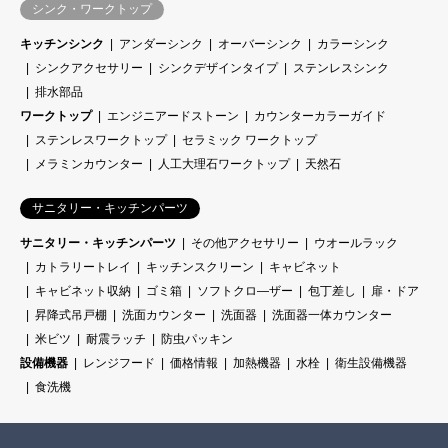
シンク・ワークトップ
キッチンシンク
アンダーシンク
オーバーシンク
カラーシンク
シンクアクセサリー
シンクデザインタイプ
ステンレスシンク
排水部品
ワークトップ
エンジニアードストーン
カウンターカラーガイド
ステンレスワークトップ
セラミック ワークトップ
メラミンカウンター
人工大理石ワークトップ
天然石
サニタリー・キッチンパーツ
サニタリー・キッチンパーツ
その他アクセサリー
ウオールラック
カトラリートレイ
キッチンスクリーン
キャビネット
キャビネット収納
ゴミ箱
ソフトクロ―ザー
包丁差し
扉・ドア
昇降式吊戸棚
洗面カウンター
洗面器
洗面器一体カウンター
米ビツ
耐震ラッチ
防虫パッキン
設備機器
レンジフード
価格情報
加熱機器
水栓
衛生設備機器
食洗機