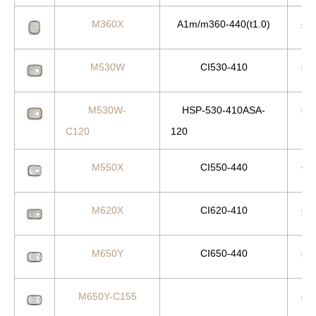
M360X
A1m/m360-440(t1.0)
外
M530W
CI530-410
外
M530W-
HSP-530-410ASA-
外
C120
120
M550X
CI550-440
外
M620X
CI620-410
外
M650Y
CI650-440
外
M650Y-C155
外