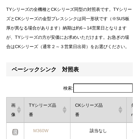
TYシリーズの全機種とCKシリーズ同型の対照表です。TYシリー
ズとCKシリーズの金型プレスシンクは同一形状です（※SUS板
厚が異なる場合があります）納期は約6～14営業日となります
が、TYシリーズの方が安価にお求めいただけます。お急ぎの場
合はCKシリーズ（通常２～３営業日出荷）をお選びください。
ベーシックシンク 対照表
検索:
画
TYシリーズ品
CKシリーズ品
外
像
番
番
mm
画
TYシリーズ品
CKシリーズ品
外
M360W
該当なし
外
像
番
番
mm