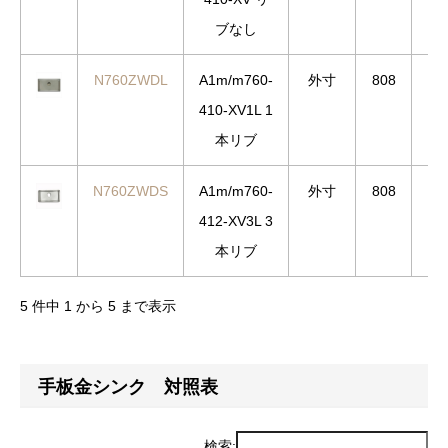
ブなし
N760ZWDL
A1m/m760-
外寸
808
4
410-XV1L 1
本リブ
N760ZWDS
A1m/m760-
外寸
808
4
412-XV3L 3
本リブ
5 件中 1 から 5 まで表示
手板金シンク 対照表
検索: