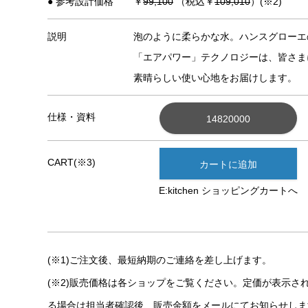
● 参考設計価格
￥
99,100
（税込￥
109,010
）(※2)
説明
泡のように柔らかな水。ハンスグローエ
「エアパワー」テクノロジーは、皆さま
素晴らしい使い心地をお届けします。
仕様・資料
14820000
CART(※3)
カートに追加
E:kitchen ショッピングカートへ
(※1)ご注文後、最短納期のご連絡を差し上げます。
(※2)販売価格は各ショップをご覧ください。定価が表示さ
る場合は担当者確認後、販売金額をメールにてお知らせしま