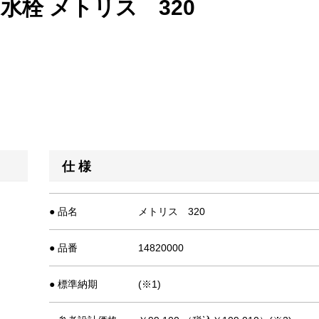
エ水栓 メトリス 320
仕 様
● 品名
メトリス 320
● 品番
14820000
● 標準納期
(※1)