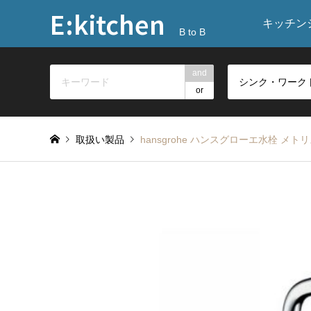
E:kitchen
キッチン
B to B
and
or
取扱い製品
hansgrohe ハンスグローエ水栓 メトリ