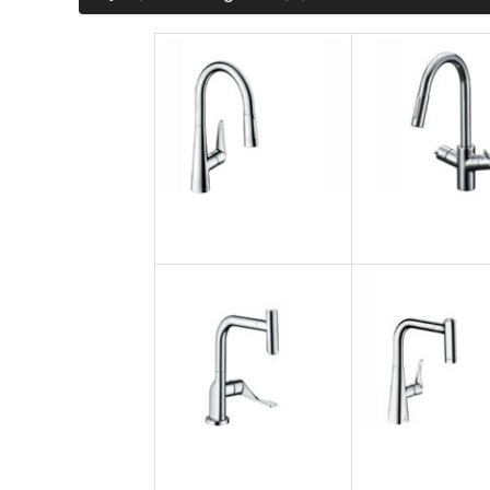
お名前 (必須)
メールアドレス (必須)
商品名
タリスS200
タリスヴァリア
メッセージ本文
hansgrohe
hansgrohe×ME
AXORチッテリオ230
メトリス220
hansgrohe