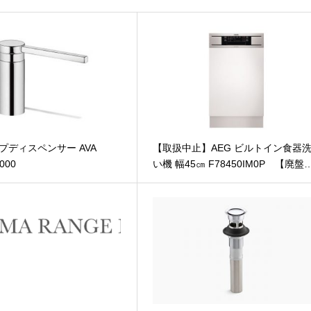
ープディスペンサー AVA
【取扱中止】AEG ビルトイン食器
.000
い機 幅45㎝ F78450IM0P 【廃盤