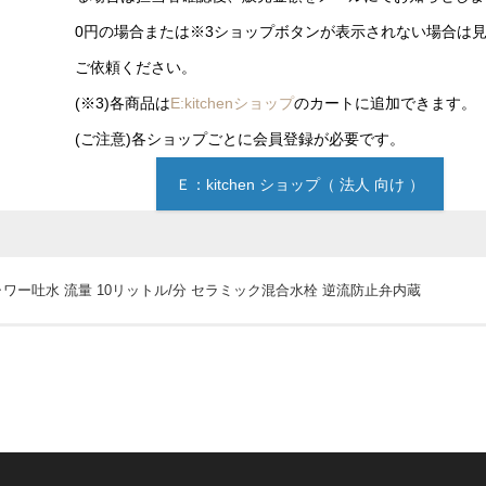
0円の場合または※3ショップボタンが表示されない場合は
ご依頼ください。
(※3)各商品は
E:kitchenショップ
のカートに追加できます。
(ご注意)各ショップごとに会員登録が必要です。
Ｅ：kitchen ショップ（ 法人 向け ）
水＆シャワー吐水 流量 10リットル/分 セラミック混合水栓 逆流防止弁内蔵
ンが表示されていない場合は
見積依頼
をお願いします。
製作物は見積依頼シートや図面を添付してください。