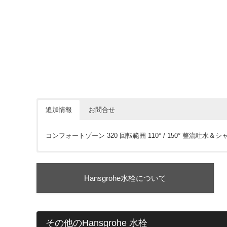
追加情報
お問合せ
コンフォートゾーン 320 回転範囲 110° / 150° 整流吐
価格については各ショップをご確認ください。ショップボタ
※下記フォームは簡単なご質問にお使い下さい。
Hansgrohe水栓について
会員の方はこちらからでも見積依頼可能です。カウンターなど
その他のHansgrohe 水栓