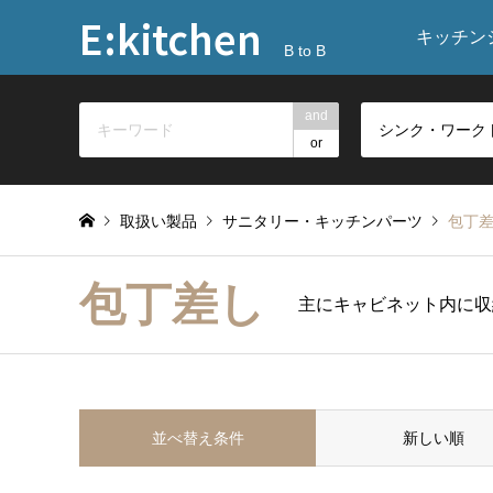
E:kitchen
キッチン
B to B
and
or
取扱い製品
サニタリー・キッチンパーツ
包丁
包丁差し
主にキャビネット内に収
並べ替え条件
新しい順