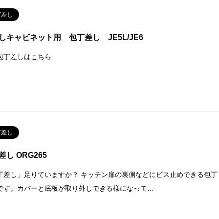
丁差し
しキャビネット用 包丁差し JE5L/JE6
包丁差しはこちら
丁差し
差し ORG265
丁差し」足りていますか？ キッチン扉の裏側などにビス止めできる包丁
です。カバーと底板が取り外しできる様になって…