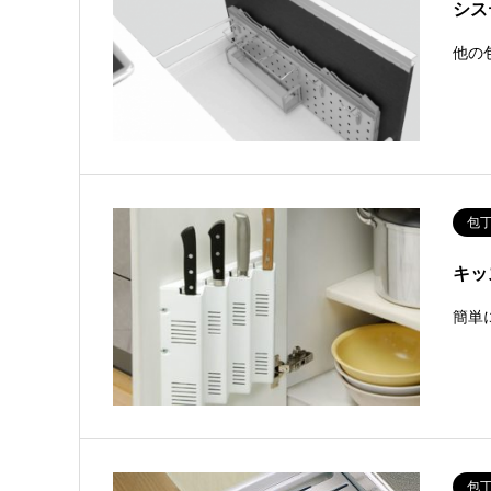
シス
他の
包
キッ
簡単
包