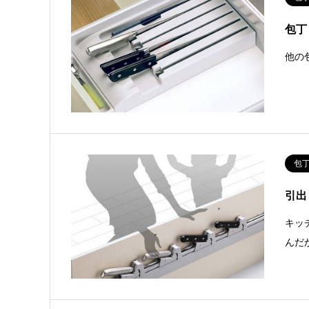
包丁
他の
包
引出し
キッ
んだ