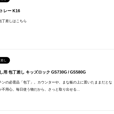
トレー K16
包丁差しはこちら
丁差し
用 包丁差し キッズロック GS730G / GS580G
チンの必需品「包丁」。カウンターや、まな板の上に置いたままだとな
か不用心。毎日使う物だから、さっと取り出せる…