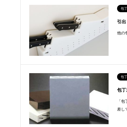
包
引出
他の
包
包丁
「包
差し