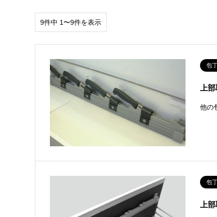
9件中 1〜9件を表示
包
上部
他の
包
上部