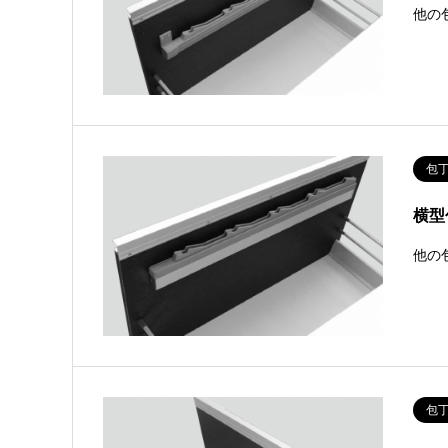
他の
包
横型包
他の
包