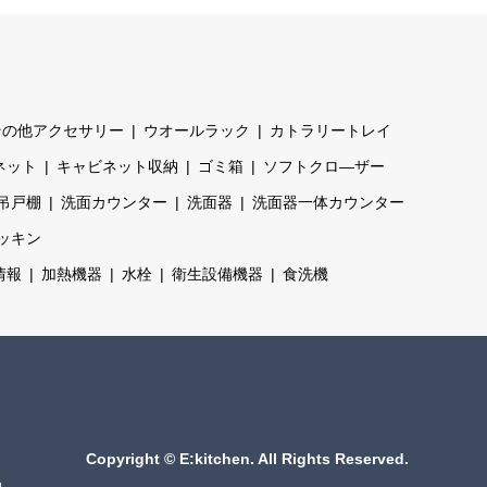
その他アクセサリー
ウオールラック
カトラリートレイ
ネット
キャビネット収納
ゴミ箱
ソフトクロ―ザー
吊戸棚
洗面カウンター
洗面器
洗面器一体カウンター
ッキン
情報
加熱機器
水栓
衛生設備機器
食洗機
Copyright
©
E:kitchen
. All Rights Reserved.