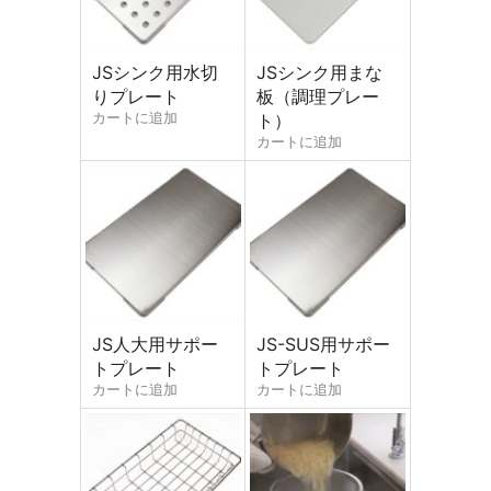
JSシンク用水切
JSシンク用まな
メールアドレス (必須)
りプレート
板（調理プレー
カートに追加
ト）
カートに追加
商品名
メッセージ本文
JS人大用サポー
JS-SUS用サポー
トプレート
トプレート
カートに追加
カートに追加