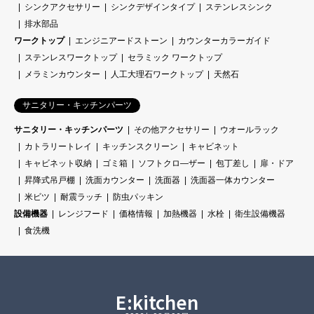
シンクアクセサリー
シンクデザインタイプ
ステンレスシンク
排水部品
ワークトップ
エンジニアードストーン
カウンターカラーガイド
ステンレスワークトップ
セラミック ワークトップ
メラミンカウンター
人工大理石ワークトップ
天然石
サニタリー・キッチンパーツ
サニタリー・キッチンパーツ
その他アクセサリー
ウオールラック
カトラリートレイ
キッチンスクリーン
キャビネット
キャビネット収納
ゴミ箱
ソフトクロ―ザー
包丁差し
扉・ドア
昇降式吊戸棚
洗面カウンター
洗面器
洗面器一体カウンター
米ビツ
耐震ラッチ
防虫パッキン
設備機器
レンジフード
価格情報
加熱機器
水栓
衛生設備機器
食洗機
E:kitchen