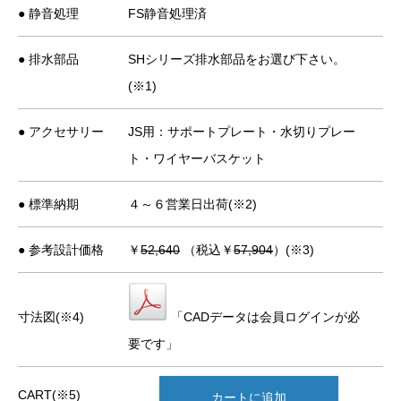
● 静音処理
FS静音処理済
● 排水部品
SHシリーズ排水部品をお選び下さい。
(※1)
● アクセサリー
JS用：サポートプレート・水切りプレー
ト・ワイヤーバスケット
● 標準納期
４～６営業日出荷(※2)
● 参考設計価格
￥
52,640
（税込￥
57,904
）(※3)
寸法図(※4)
「CADデータは会員ログインが必
要です」
CART(※5)
カートに追加