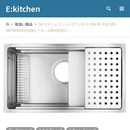
E:kitchen
検索
取扱い製品
SH ステンレスシンク(アンダー) JSN-3F-FS(15R)
(W760XD410)2段レール（180∮排水口）