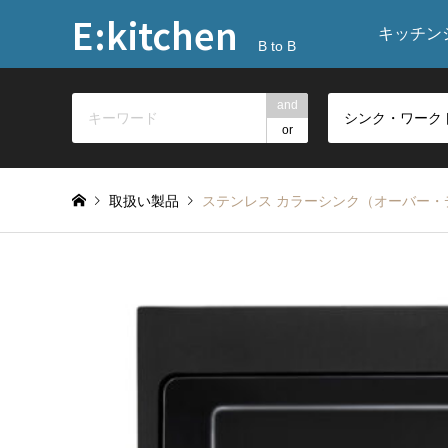
E:kitchen
キッチン
B to B
and
or
取扱い製品
ステンレス カラーシンク（オーバー・デッ