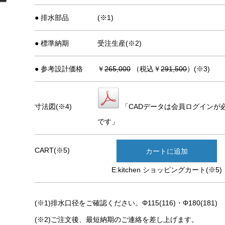
● 排水部品
(※1)
● 標準納期
受注生産(※2)
● 参考設計価格
￥
265,000
（税込￥
291,500
）(※3)
寸法図(※4)
「CADデータは会員ログインが
です」
CART(※5)
カートに追加
E:kitchen ショッピングカート(※5)
(※1)排水口径をご確認ください。Φ115(116)・Φ180(181)
(※2)ご注文後、最短納期のご連絡を差し上げます。