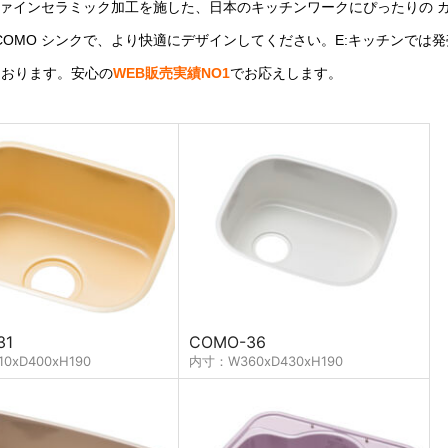
にファインセラミック加工を施した、日本のキッチンワークにぴったりの 
COMO シンクで、より快適にデザインしてください。E:キッチンでは
ております。安心の
WEB販売実績NO1
でお応えします。
31
COMO-36
0xD400xH190
内寸：W360xD430xH190