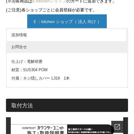
(※3)各商品は
E:kitchenショップ
のカートに追加できます。
(ご注意)各ショップごとに会員登録が必要です。
Ｅ：kitchen ショップ（ 法人 向け ）
追加情報
お問合せ
仕上げ：電解研磨
材質：SUS304 POM
付属：ネジ隠しカバー L319 1本
価格については各ショップをご確認ください。ショップボタン
が表示されていない場合は
見積依頼
をお願いします。
取付方法
※下記フォームは簡単なご質問にお使い下さい。
会員の方はこちらからでも見積依頼可能です。カウンターな