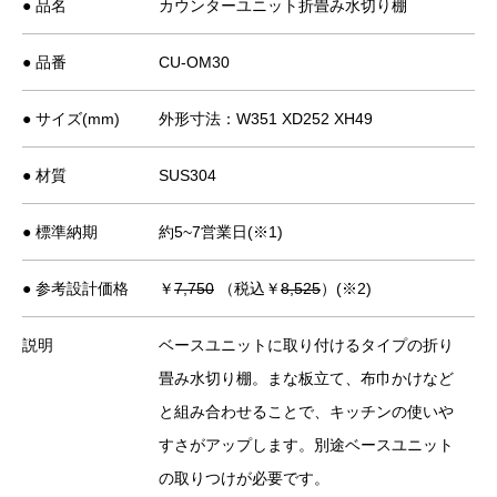
● 品名
カウンターユニット折畳み水切り棚
● 品番
CU-OM30
● サイズ(mm)
外形寸法：W351 XD252 XH49
● 材質
SUS304
● 標準納期
約5~7営業日(※1)
● 参考設計価格
￥
7,750
（税込￥
8,525
）(※2)
説明
ベースユニットに取り付けるタイプの折り
畳み水切り棚。まな板立て、布巾かけなど
と組み合わせることで、キッチンの使いや
すさがアップします。別途ベースユニット
の取りつけが必要です。