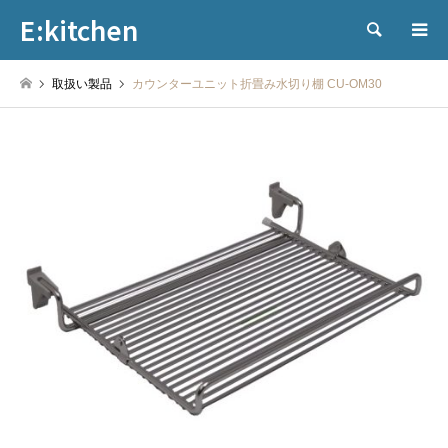
E:kitchen
検索
取扱い製品
カウンターユニット折畳み水切り棚 CU-OM30