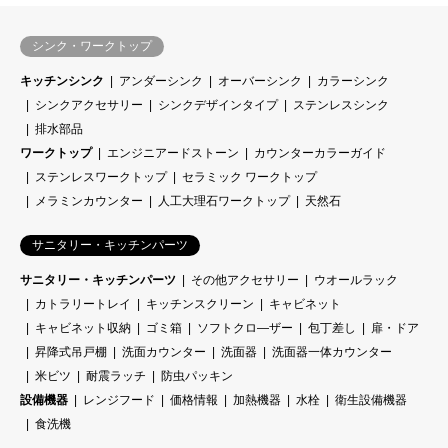
シンク・ワークトップ
キッチンシンク
アンダーシンク
オーバーシンク
カラーシンク
シンクアクセサリー
シンクデザインタイプ
ステンレスシンク
排水部品
ワークトップ
エンジニアードストーン
カウンターカラーガイド
ステンレスワークトップ
セラミック ワークトップ
メラミンカウンター
人工大理石ワークトップ
天然石
サニタリー・キッチンパーツ
サニタリー・キッチンパーツ
その他アクセサリー
ウオールラック
カトラリートレイ
キッチンスクリーン
キャビネット
キャビネット収納
ゴミ箱
ソフトクロ―ザー
包丁差し
扉・ドア
昇降式吊戸棚
洗面カウンター
洗面器
洗面器一体カウンター
米ビツ
耐震ラッチ
防虫パッキン
設備機器
レンジフード
価格情報
加熱機器
水栓
衛生設備機器
食洗機