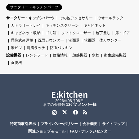
サニタリー・キッチンパーツ
サニタリー・キッチンパーツ
その他アクセサリー
ウオールラック
カトラリートレイ
キッチンスクリーン
キャビネット
キャビネット収納
ゴミ箱
ソフトクロ―ザー
包丁差し
扉・ドア
昇降式吊戸棚
洗面カウンター
洗面器
洗面器一体カウンター
米ビツ
耐震ラッチ
防虫パッキン
設備機器
レンジフード
価格情報
加熱機器
水栓
衛生設備機器
食洗機
E:kitchen
2026年08月08日
までの会員数
12647 メンバー様
Instagram
Twitter
Facebook
RSS
特定商取引表示
プライバシーポリシー
会社概要
サイトマップ
関連ショップ＆モール
FAQ・ナレッジセンター