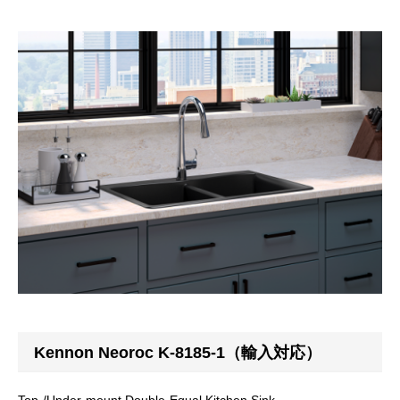
Kennon Neoroc K-8185-1（輸入対応）
Top-/Under-mount Double-Equal Kitchen Sink