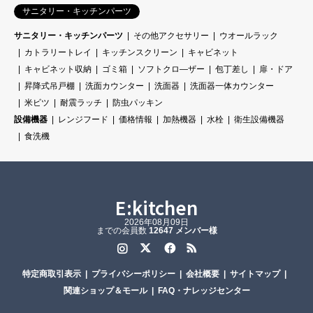
サニタリー・キッチンパーツ
サニタリー・キッチンパーツ
その他アクセサリー
ウオールラック
カトラリートレイ
キッチンスクリーン
キャビネット
キャビネット収納
ゴミ箱
ソフトクロ―ザー
包丁差し
扉・ドア
昇降式吊戸棚
洗面カウンター
洗面器
洗面器一体カウンター
米ビツ
耐震ラッチ
防虫パッキン
設備機器
レンジフード
価格情報
加熱機器
水栓
衛生設備機器
食洗機
E:kitchen
2026年08月09日
までの会員数
12647 メンバー様
Instagram
Twitter
Facebook
RSS
特定商取引表示
プライバシーポリシー
会社概要
サイトマップ
関連ショップ＆モール
FAQ・ナレッジセンター