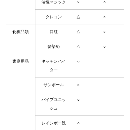
油性マジック
×
○
クレヨン
△
○
化粧品類
口紅
△
○
髪染め
△
○
家庭用品
キッチンハイ
○
ター
サンポール
○
パイプユニッ
○
シュ
レインボー洗
○