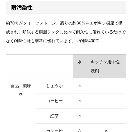
耐汚染性
約70％がクォーツストーン、残りの約30％をエポキシ樹脂で構
成され、類似する樹脂シンクに比べて耐久性に優れているだけで
なく耐熱性能も非常に優れています。※耐熱400℃
水
キッチン用中性
洗剤
食品・調味
しょうゆ
○
料
コーヒー
○
紅茶
○
カレー粉
△
○