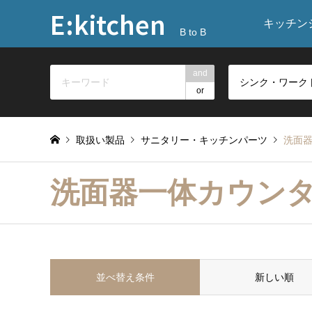
E:kitchen
キッチン
B to B
and
or
取扱い製品
サニタリー・キッチンパーツ
洗面
洗面器一体カウン
並べ替え条件
新しい順