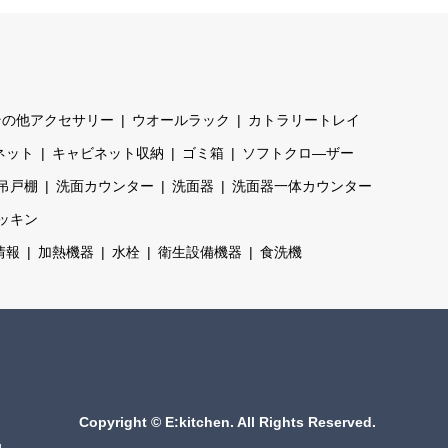
その他アクセサリー
ウオールラック
カトラリートレイ
ネット
キャビネット収納
ゴミ箱
ソフトクロ―ザー
吊戸棚
洗面カウンター
洗面器
洗面器一体カウンター
ッキン
情報
加熱機器
水栓
衛生設備機器
食洗機
Copyright
©
E:kitchen
. All Rights Reserved.