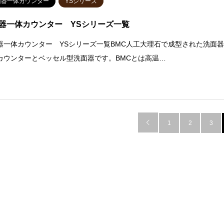
面器一体カウンター
YSシリーズ
器一体カウンター YSシリーズ一覧
器一体カウンター YSシリーズ一覧BMC人工大理石で成型された洗面
カウンターとベッセル型洗面器です。BMCとは高温…

1
2
3