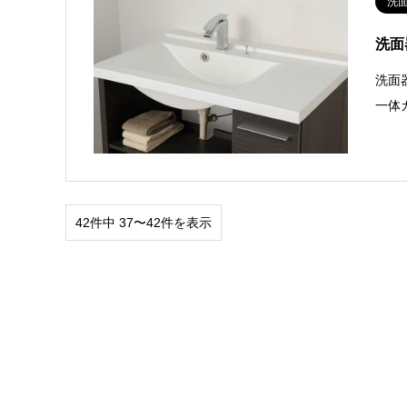
洗
洗面
洗面
一体
42件中 37〜42件を表示