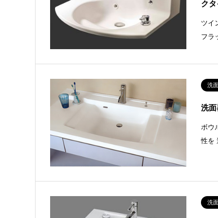
クタ
ツイ
フラ
洗
洗面
ボウ
性を
洗