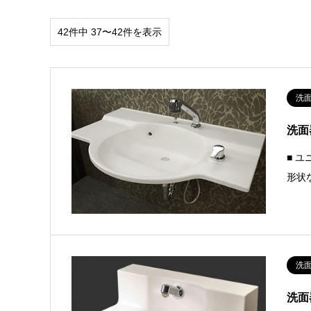
42件中 37〜42件を表示
洗
洗面
■ 
形状
洗
洗面