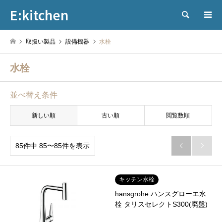
E:kitchen
検索
取扱い製品
設備機器
水栓
水栓
並べ替え条件
新しい順
古い順
閲覧数順
85件中 85〜85件を表示


キッチン水栓
hansgrohe ハンスグローエ水
栓 タリスセレクトS300(廃盤)