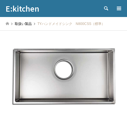
E:kitchen
検索
取扱い製品
TYハンドメイドシンク N800CSS（標準）