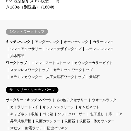
EK: 浅型横引き EC浅型ヨコ引
き180φ（別送品） (180Φ)
シンク・ワークトップ
キッチンシンク
アンダーシンク
オーバーシンク
カラーシンク
シンクアクセサリー
シンクデザインタイプ
ステンレスシンク
排水部品
ワークトップ
エンジニアードストーン
カウンターカラーガイド
ステンレスワークトップ
セラミック ワークトップ
メラミンカウンター
人工大理石ワークトップ
天然石
サニタリー・キッチンパーツ
サニタリー・キッチンパーツ
その他アクセサリー
ウオールラック
カトラリートレイ
キッチンスクリーン
キャビネット
キャビネット収納
ゴミ箱
ソフトクロ―ザー
包丁差し
扉・ドア
昇降式吊戸棚
洗面カウンター
洗面器
洗面器一体カウンター
米ビツ
耐震ラッチ
防虫パッキン