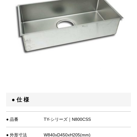
● 仕 様
● 品番
TY-シリーズ｜N800CSS
● 外形寸法
W840xD450xH205(mm)