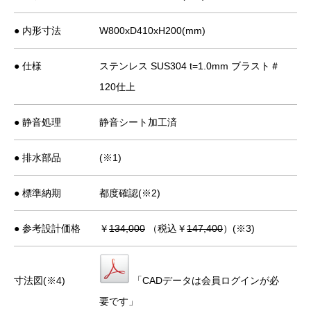
● 内形寸法
W800xD410xH200(mm)
● 仕様
ステンレス SUS304 t=1.0mm ブラスト＃
120仕上
● 静音処理
静音シート加工済
● 排水部品
(※1)
● 標準納期
都度確認(※2)
● 参考設計価格
￥
134,000
（税込￥
147,400
）(※3)
寸法図(※4)
「CADデータは会員ログインが必
要です」