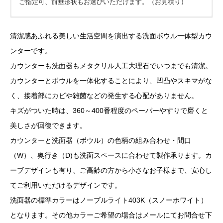
ご指定可、前垂形状もお選びいただけます。（お見積り）
価格については各ショップをご確認ください。ショップボタン
清潔感あふれる美しい生活空間を演出する洗面ボウル一体型カウ
が表示されていない場合は
見積依頼
をお願いします。
ンターです。
※下記フォームは簡単なご質問にお使い下さい。
カウンターも洗面器もメタクリル人工大理石でいつまでも清潔。
カウンターとボウルを一体化することにより、凹凸やスキマがな
会員の方はこちらからでも見積依頼可能です。カウンターな
く、接着部にカビや雑菌などの発生する心配がありません。
ど製作物は見積依頼シートや図面を添付してください。
キズがついた時は、360～400番程度のペーパーやすりで磨くと
お名前 (必須)
美しさが回復できます。
カウンターと洗面器（ボウル）の色柄の組み合わせ・間口
（W）、奥行き（D)も洗面スペースに合わせて製作承ります。カ
メールアドレス (必須)
ーブデザインも有り、ご高齢の方から小さなお子様まで、安心し
てご利用いただけるデザインです。
商品名
洗面器の標準カラーはノーブルライト403K（スノーホワイト）
となります。その他カラーご希望の場合はメールにてお問合せ下
メッセージ本文