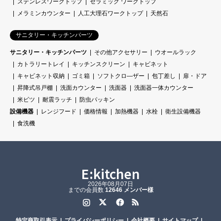
ステンレスワークトップ
セラミック ワークトップ
メラミンカウンター
人工大理石ワークトップ
天然石
サニタリー・キッチンパーツ
サニタリー・キッチンパーツ
その他アクセサリー
ウオールラック
カトラリートレイ
キッチンスクリーン
キャビネット
キャビネット収納
ゴミ箱
ソフトクロ―ザー
包丁差し
扉・ドア
昇降式吊戸棚
洗面カウンター
洗面器
洗面器一体カウンター
米ビツ
耐震ラッチ
防虫パッキン
設備機器
レンジフード
価格情報
加熱機器
水栓
衛生設備機器
食洗機
E:kitchen
2026年08月07日
までの会員数
12646 メンバー様
Instagram
Twitter
Facebook
RSS
特定商取引表示
プライバシーポリシー
会社概要
サイトマップ