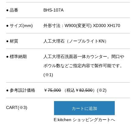
● 品番
BHS-107A
● サイズ(mm)
外形寸法：W900(変更可) XD300 XH170
● 材質
人工大理石（ノーブルライトKN）
● 標準納期
人工大理石洗面器一体カウンター。間口や
ボウル数などご指定内容で製作可能です。
(※1)
● 参考設計価格
￥
75,000
（税込￥
82,500
）(※2)
CART(※3)
カートに追加
E:kitchen ショッピングカートへ