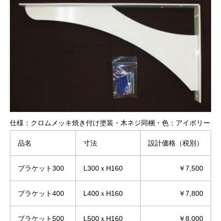
仕様：クロムメッキ焼き付け塗装・木ネジ同梱・色：アイボリー
品名
寸法
設計価格（税別）
ブラケット300
L300ｘH160
￥7,500
ブラケット400
L400ｘH160
￥7,800
ブラケット500
L500ｘH160
￥8,000