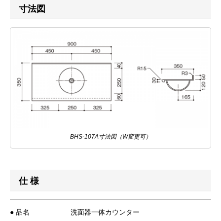
寸法図
BHS-107A寸法図（W変更可）
仕 様
● 品名
洗面器一体カウンター