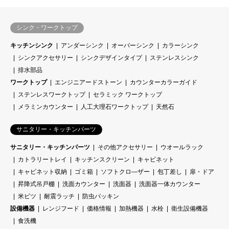
シンク・ワークトップ
キッチンシンク
アンダーシンク
オーバーシンク
カラーシンク
シンクアクセサリー
シンクデザインタイプ
ステンレスシンク
排水部品
ワークトップ
エンジニアードストーン
カウンターカラーガイド
ステンレスワークトップ
セラミック ワークトップ
メラミンカウンター
人工大理石ワークトップ
天然石
サニタリー・キッチンパーツ
サニタリー・キッチンパーツ
その他アクセサリー
ウオールラック
カトラリートレイ
キッチンスクリーン
キャビネット
キャビネット収納
ゴミ箱
ソフトクロ―ザー
包丁差し
扉・ドア
昇降式吊戸棚
洗面カウンター
洗面器
洗面器一体カウンター
米ビツ
耐震ラッチ
防虫パッキン
設備機器
レンジフード
価格情報
加熱機器
水栓
衛生設備機器
食洗機