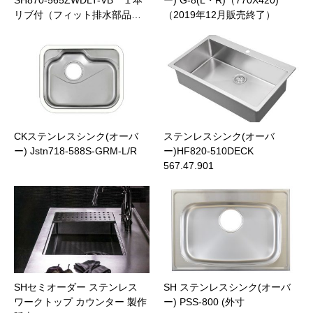
SH870-565ZWDLT-VB １本
ー) G-8(L・R)（770X420)
リブ付（フィット排水部品…
（2019年12月販売終了）
CKステンレスシンク(オーバ
ステンレスシンク(オーバ
ー) Jstn718-588S-GRM-L/R
ー)HF820-510DECK
567.47.901
SHセミオーダー ステンレス
SH ステンレスシンク(オーバ
ワークトップ カウンター 製作
ー) PSS-800 (外寸