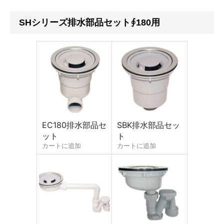
が表示されていない場合は
見積依頼
をお願いします。
SHシリーズ排水部品セット∮180用
※下記フォームは簡単なご質問にお使い下さい。
会員の方はこちらからでも見積依頼可能です。カウンターな
ど製作物は見積依頼シートや図面を添付してください。
お名前 (必須)
EC180排水部品セ
SBK排水部品セッ
メールアドレス (必須)
ット
ト
カートに追加
カートに追加
商品名
メッセージ本文