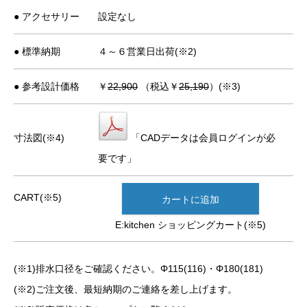
● アクセサリー
設定なし
● 標準納期
４～６営業日出荷(※2)
● 参考設計価格
￥
22,900
（税込￥
25,190
）(※3)
寸法図(※4)
「CADデータは会員ログインが必
要です」
CART(※5)
カートに追加
E:kitchen ショッピングカート(※5)
(※1)排水口径をご確認ください。Φ115(116)・Φ180(181)
(※2)ご注文後、最短納期のご連絡を差し上げます。