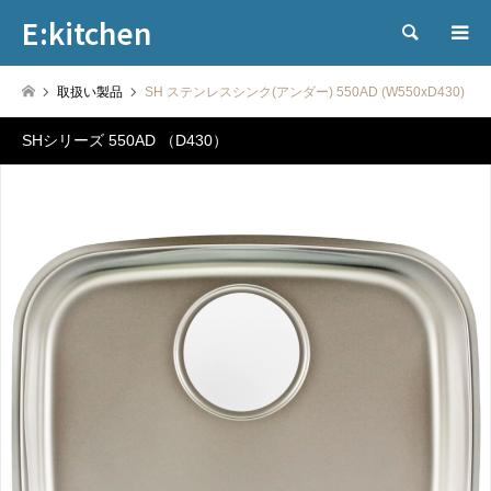
E:kitchen
検索
取扱い製品
SH ステンレスシンク(アンダー) 550AD (W550xD430)
SHシリーズ 550AD （D430）