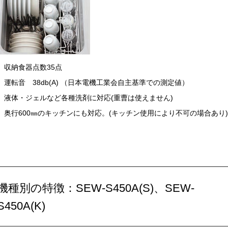
収納食器点数35点
運転音 38db(A) （日本電機工業会自主基準での測定値）
液体・ジェルなど各種洗剤に対応(重曹は使えません)
奥行600㎜のキッチンにも対応。(キッチン使用により不可の場合あり
機種別の特徴：SEW-S450A(S)、SEW-
S450A(K)