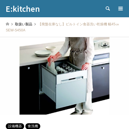
E:kitchen
検索
取扱い製品
【廃盤在庫なし】ビルトイン食器洗い乾燥機 幅45㎝
SEW-S450A
設備機器
食洗機