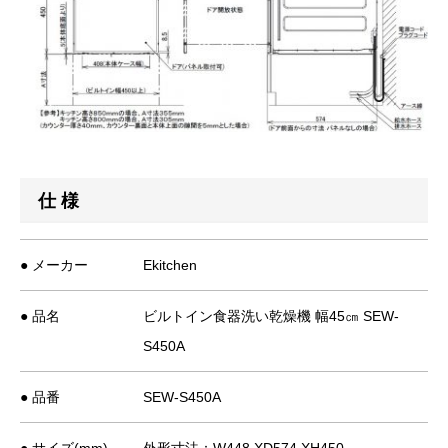
仕 様
● メーカー
Ekitchen
● 品名
ビルトイン食器洗い乾燥機 幅45㎝ SEW-
S450A
● 品番
SEW-S450A
● サイズ(mm)
外形寸法：W448 XD574 XH450