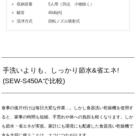
収納容量 5人用（35点 小物除く）
騒音 40db[A]
洗浄方式 回転ノズル噴射式
価格については各ショップをご確認ください。ショップボタン
が表示されていない場合は
見積依頼
をお願いします。
※下記フォームは簡単なご質問にお使い下さい。
手洗いよりも、しっかり節水&省エネ!
会員の方はこちらからでも見積依頼可能です。カウンターな
(SEW-S450Aで比較)
ど製作物は見積依頼シートや図面を添付してください。
お名前 (必須)
食事の後片付けは毎日大変な作業…。しかし食器洗い乾燥機を使用す
メールアドレス (必須)
ると、家事の時間も短縮、手荒れや体への負担も軽くなります。しか
も節水・省エネが実規。家計にも環境にも配慮した食器洗い乾燥機で
商品名
水を大切に使うことは、エコにつながります。