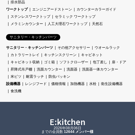
排水部品
ワークトップ
エンジニアードストーン
カウンターカラーガイド
ステンレスワークトップ
セラミック ワークトップ
メラミンカウンター
人工大理石ワークトップ
天然石
サニタリー・キッチンパーツ
サニタリー・キッチンパーツ
その他アクセサリー
ウオールラック
カトラリートレイ
キッチンスクリーン
キャビネット
キャビネット収納
ゴミ箱
ソフトクロ―ザー
包丁差し
扉・ドア
昇降式吊戸棚
洗面カウンター
洗面器
洗面器一体カウンター
米ビツ
耐震ラッチ
防虫パッキン
設備機器
レンジフード
価格情報
加熱機器
水栓
衛生設備機器
食洗機
E:kitchen
2026年08月06日
までの会員数
12644 メンバー様