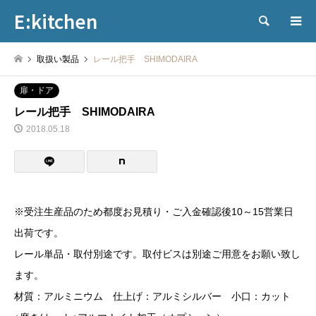
E:kitchen
検索
取扱い製品
レール把手 SHIMODAIRA
扉・ドア
レール把手 SHIMODAIRA
2018.05.18
※受注生産品のため都度お見積り・ご入金確認後10～15営業日
出荷です。
レール単品・取付別途です。取付ビスは別途ご用意をお願い致し
ます。
材質：アルミニウム 仕上げ：アルミシルバー 小口：カット