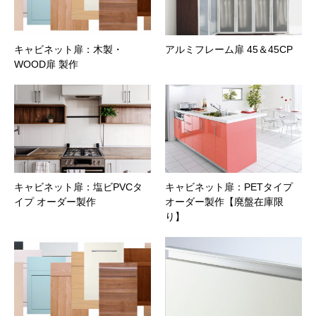
キャビネット扉：木製・
アルミフレーム扉 45＆45CP
WOOD扉 製作
ファイル添付
キャビネット扉：塩ビPVCタ
キャビネット扉：PETタイプ
イプ オーダー製作
オーダー製作【廃盤在庫限
り】