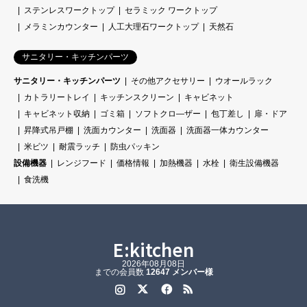
ステンレスワークトップ
セラミック ワークトップ
メラミンカウンター
人工大理石ワークトップ
天然石
サニタリー・キッチンパーツ
サニタリー・キッチンパーツ
その他アクセサリー
ウオールラック
カトラリートレイ
キッチンスクリーン
キャビネット
キャビネット収納
ゴミ箱
ソフトクロ―ザー
包丁差し
扉・ドア
昇降式吊戸棚
洗面カウンター
洗面器
洗面器一体カウンター
米ビツ
耐震ラッチ
防虫パッキン
設備機器
レンジフード
価格情報
加熱機器
水栓
衛生設備機器
食洗機
E:kitchen
2026年08月08日
までの会員数
12647 メンバー様
Instagram
Twitter
Facebook
RSS