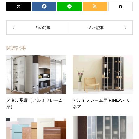
会員の方はこちらからでも見積依頼可能です。カウンターな
ど製作物は見積依頼シートや図面を添付してください。
お名前 (必須)
メールアドレス (必須)
関連記事
商品名
メッセージ本文
メタル系扉（アルミフレーム
アルミフレーム扉 RINEA・リ
扉）
ネア