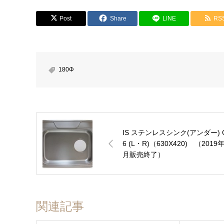
商品名
Post
Share
LINE
RS
メッセージ本文
180Φ
IS ステンレスシンク(アンダー) 
6 (L・R)（630X420) （2019年
月販売終了）
関連記事
ファイル添付