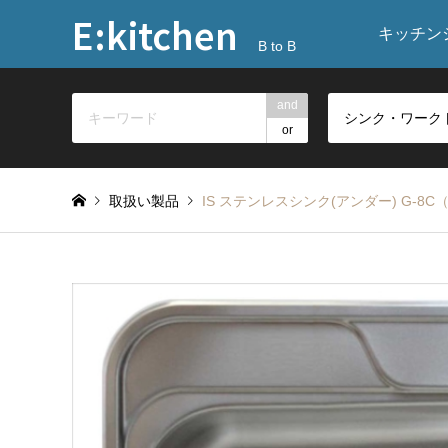
E:kitchen
キッチン
B to B
and
or
取扱い製品
IS ステンレスシンク(アンダー) G-8C（