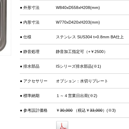
● 外形寸法
W840xD558xH208(mm)
● 内形寸法
W770xD420xH203(mm)
● 仕様
ステンレス SUS304 t=0.8mm BA仕上
● 静音処理
静音加工指定可（+￥2500）
● 排水部品
ISシリーズ排水部品(※1)
● アクセサリー
オプション：水切りプレート
● 標準納期
１～４営業日出荷(※2)
● 参考設計価格
￥
30,000
（税込￥
33,000
）(※3)