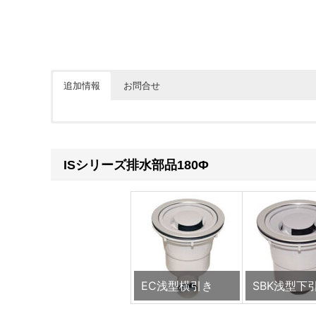
追加情報
お問合せ
価格については各ショップをご確認ください。ショップボタ
※下記フォームは簡単なご質問にお使い下さい。
ISシリーズ排水部品180Φ
会員の方はこちらからでも見積依頼可能です。カウンターなど
お名前 (必須)
メールアドレス (必須)
EC浅型横引き
SBK浅型下