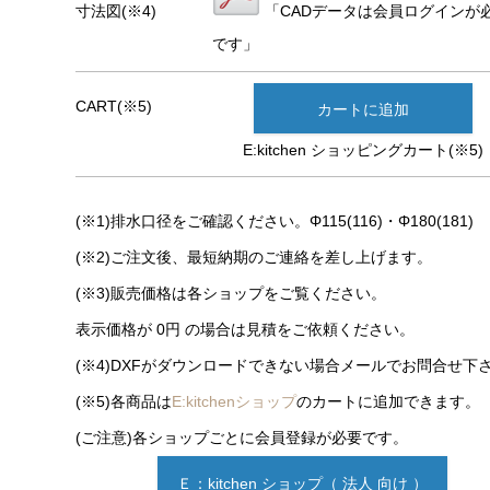
寸法図(※4)
「CADデータは会員ログインが
です」
CART(※5)
カートに追加
E:kitchen ショッピングカート(※5)
(※1)排水口径をご確認ください。Φ115(116)・Φ180(181)
(※2)ご注文後、最短納期のご連絡を差し上げます。
(※3)販売価格は各ショップをご覧ください。
表示価格が 0円 の場合は見積をご依頼ください。
(※4)DXFがダウンロードできない場合メールでお問合せ下
(※5)各商品は
E:kitchenショップ
のカートに追加できます。
(ご注意)各ショップごとに会員登録が必要です。
Ｅ：kitchen ショップ（ 法人 向け ）