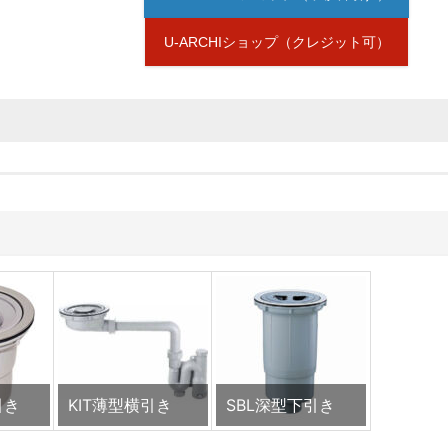
U-ARCHIショップ（クレジット可）
ンが表示されていない場合は
見積依頼
をお願いします。
製作物は見積依頼シートや図面を添付してください。
引き
KIT薄型横引き
SBL深型下引き