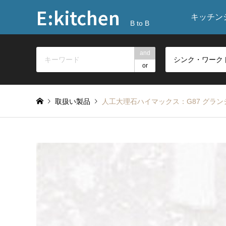
E:kitchen
キッチン
B to B
and
or
取扱い製品
人工大理石ハイマックス：G87 グラン