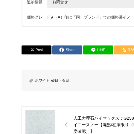
追加情報
お問合せ
価格グレード★（■）印は「同一ブランド」での価格帯イメ
価格については各ショップをご確認ください。ショップボタ
※下記フォームは簡単なご質問にお使い下さい。※こちらか
Post
Share
LINE
RS
会員の方はこちらからでも見積依頼可能です。カウンターなど
お名前 (必須)
ホワイト
,
砂目・石目
メールアドレス (必須)
商品名
人工大理石ハイマックス：G258
イニースノー【廃盤/在庫限り（
メッセージ本文
度確認）】