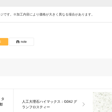
ージです。※加工内容により価格が大きく異なる場合があります。
ンが表示されていない場合は
見積依頼
をお願いします。
らサンプルのご請求はできません。
S
note
製作物は見積依頼シートや図面を添付してください。
 タ
人工大理石ハイマックス：G04J グ
都
ランフロスティー