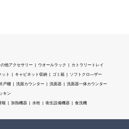
その他アクセサリー
ウオールラック
カトラリートレイ
ネット
キャビネット収納
ゴミ箱
ソフトクロ―ザー
吊戸棚
洗面カウンター
洗面器
洗面器一体カウンター
ッキン
情報
加熱機器
水栓
衛生設備機器
食洗機