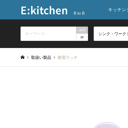
E:kitchen
キッチン
B to B
and
or
取扱い製品
耐震ラッチ