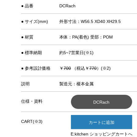
● 品番
DCRach
● サイズ(mm)
外形寸法：W56.5 XD40 XH29.5
● 材質
本体：PA(着色) 受部：POM
● 標準納期
約5~7営業日(※1)
● 参考設計価格
￥
700
（税込￥
770
）(※2)
説明
製造元：榎本金属
仕様・資料
DCRach
CART(※3)
カートに追加
E:kitchen ショッピングカートへ