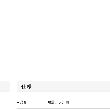
仕 様
● 品名
耐震ラッチ 白