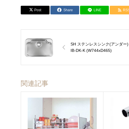
Post
Share
LINE
RS
会員の方はこちらからでも見積依頼可能です。カウンターなど
お名前 (必須)
SH ステンレスシンク(アンダー)
メールアドレス (必須)
IB-DK-K (W744xD465)
商品名
メッセージ本文
関連記事