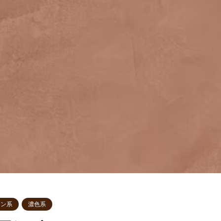
ウン系
濃色系