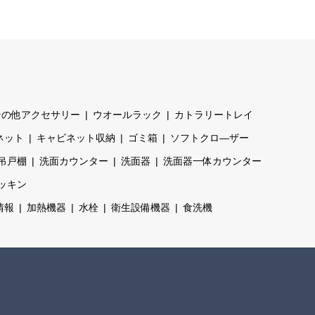
その他アクセサリー
ウオールラック
カトラリートレイ
ネット
キャビネット収納
ゴミ箱
ソフトクロ―ザー
吊戸棚
洗面カウンター
洗面器
洗面器一体カウンター
ッキン
情報
加熱機器
水栓
衛生設備機器
食洗機