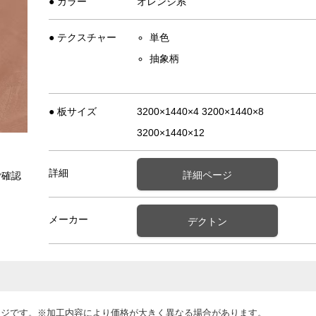
● カラー
オレンジ系
● テクスチャー
単色
抽象柄
● 板サイズ
3200×1440×4 3200×1440×8
3200×1440×12
詳細
詳細ページ
ご確認
メーカー
デクトン
ージです。※加工内容により価格が大きく異なる場合があります。