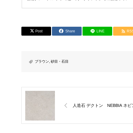
価格については各ショップをご確認ください。ショップボタ
※下記フォームは簡単なご質問にお使い下さい。※こちらか
Post
Share
LINE
RS
会員の方はこちらからでも見積依頼可能です。カウンターなど
お名前 (必須)
ブラウン
,
砂目・石目
メールアドレス (必須)
商品名
人造石 デクトン NEBBIA ネビ
メッセージ本文