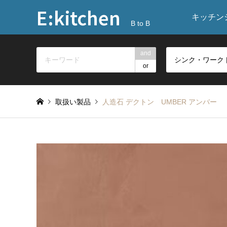
E:kitchen
キッチン
B to B
and
or
取扱い製品
人造石 デクトン UMBER アンバー