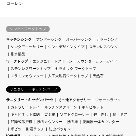
ローレン
シンク・ワークトップ
キッチンシンク
アンダーシンク
オーバーシンク
カラーシンク
シンクアクセサリー
シンクデザインタイプ
ステンレスシンク
排水部品
ワークトップ
エンジニアードストーン
カウンターカラーガイド
ステンレスワークトップ
セラミック ワークトップ
メラミンカウンター
人工大理石ワークトップ
天然石
サニタリー・キッチンパーツ
サニタリー・キッチンパーツ
その他アクセサリー
ウオールラック
カトラリートレイ
キッチンスクリーン
キャビネット
キャビネット収納
ゴミ箱
ソフトクロ―ザー
包丁差し
扉・ドア
昇降式吊戸棚
洗面カウンター
洗面器
洗面器一体カウンター
米ビツ
耐震ラッチ
防虫パッキン