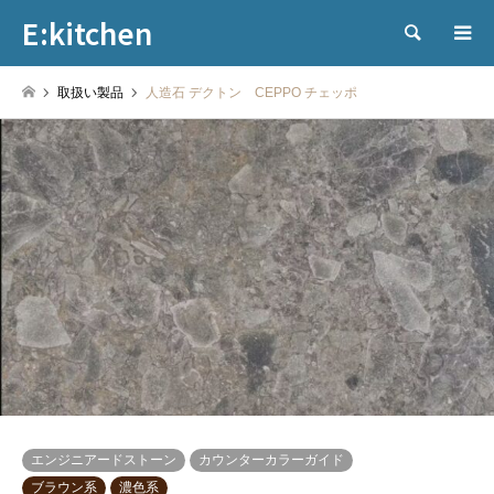
E:kitchen
検索
取扱い製品
人造石 デクトン CEPPO チェッポ
エンジニアードストーン
カウンターカラーガイド
ブラウン系
濃色系