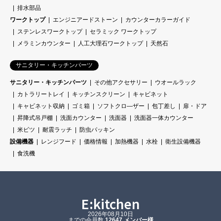
排水部品
ワークトップ
エンジニアードストーン
カウンターカラーガイド
ステンレスワークトップ
セラミック ワークトップ
メラミンカウンター
人工大理石ワークトップ
天然石
サニタリー・キッチンパーツ
サニタリー・キッチンパーツ
その他アクセサリー
ウオールラック
カトラリートレイ
キッチンスクリーン
キャビネット
キャビネット収納
ゴミ箱
ソフトクロ―ザー
包丁差し
扉・ドア
昇降式吊戸棚
洗面カウンター
洗面器
洗面器一体カウンター
米ビツ
耐震ラッチ
防虫パッキン
設備機器
レンジフード
価格情報
加熱機器
水栓
衛生設備機器
食洗機
E:kitchen
2026年08月10日
までの会員数
12647 メンバー様