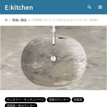
E:kitchen
検索
取扱い製品
CORIAN ラバトリーボウル カラーシリーズ（NEW）
サニタリー・キッチンパーツ
洗面カウンター
洗面器
洗面器一体カウンター