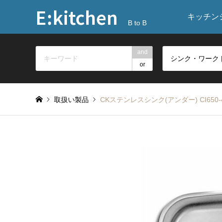
E:kitchen
キッチン
B to B
and
or
取扱い製品
CKステンレスシンク(アンダー) CI650-