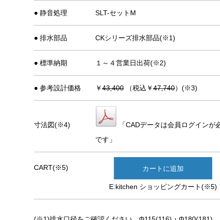
● 静音処理
SLT-セットM
● 排水部品
CKシリーズ排水部品(※1)
● 標準納期
１～４営業日出荷(※2)
● 参考設計価格
￥
43,400
（税込￥
47,740
）(※3)
寸法図(※4)
「CADデータは会員ログインが
です」
CART(※5)
カートに追加
E:kitchen ショッピングカート(※5)
(※1)排水口径をご確認ください。Φ115(116)・Φ180(181)