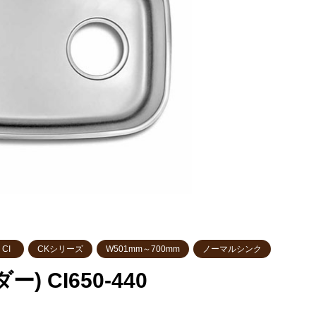
CI
CKシリーズ
W501mm～700mm
ノーマルシンク
 CI650-440