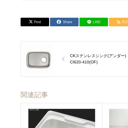
価格については各ショップをご確認ください。ショップボタ
※下記フォームは簡単なご質問にお使い下さい。
Post
Share
LINE
RS
会員の方はこちらからでも見積依頼可能です。カウンターなど
お名前 (必須)
CKステンレスシンク(アンダー)
CI620-410(OF)
メールアドレス (必須)
商品名
関連記事
メッセージ本文