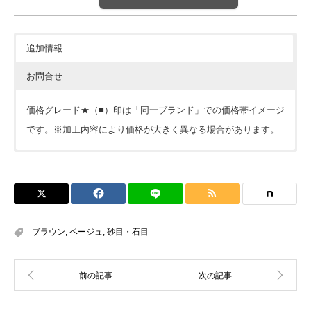
追加情報
お問合せ
価格グレード★（■）印は「同一ブランド」での価格帯イメージ
です。※加工内容により価格が大きく異なる場合があります。
価格については各ショップをご確認ください。ショップボタン
が表示されていない場合は
見積依頼
をお願いします。
※下記フォームは簡単なご質問にお使い下さい。※こちらから
サンプルのご請求はできません。
ブラウン
,
ベージュ
,
砂目・石目
会員の方はこちらからでも見積依頼可能です。カウンターな
ど製作物は見積依頼シートや図面を添付してください。
お名前 (必須)