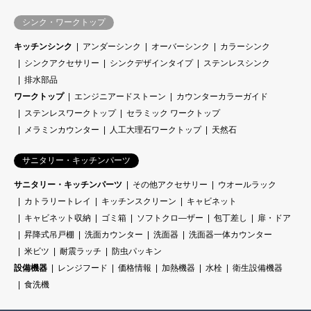
シンク・ワークトップ
キッチンシンク
アンダーシンク
オーバーシンク
カラーシンク
シンクアクセサリー
シンクデザインタイプ
ステンレスシンク
排水部品
ワークトップ
エンジニアードストーン
カウンターカラーガイド
ステンレスワークトップ
セラミック ワークトップ
メラミンカウンター
人工大理石ワークトップ
天然石
サニタリー・キッチンパーツ
サニタリー・キッチンパーツ
その他アクセサリー
ウオールラック
カトラリートレイ
キッチンスクリーン
キャビネット
キャビネット収納
ゴミ箱
ソフトクロ―ザー
包丁差し
扉・ドア
昇降式吊戸棚
洗面カウンター
洗面器
洗面器一体カウンター
米ビツ
耐震ラッチ
防虫パッキン
設備機器
レンジフード
価格情報
加熱機器
水栓
衛生設備機器
食洗機