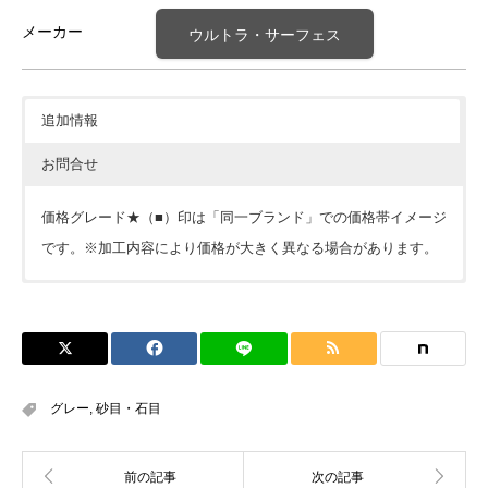
メーカー
ウルトラ・サーフェス
追加情報
お問合せ
価格グレード★（■）印は「同一ブランド」での価格帯イメージ
です。※加工内容により価格が大きく異なる場合があります。
価格については各ショップをご確認ください。ショップボタン
が表示されていない場合は
見積依頼
をお願いします。
※下記フォームは簡単なご質問にお使い下さい。※こちらから
サンプルのご請求はできません。
グレー
,
砂目・石目
会員の方はこちらからでも見積依頼可能です。カウンターな