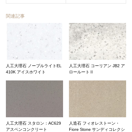
ど製作物は見積依頼シートや図面を添付してください。
お名前 (必須)
関連記事
メールアドレス (必須)
商品名
人工大理石 ノーブルライトEL
人工大理石 コーリアン JB2 ア
メッセージ本文
410K アイスホワイト
ロールートⅡ
人工大理石 スタロン：AC629
人造石 フィオレストーン・
アスペンコンクリート
Fiore Stone サンディコレクシ