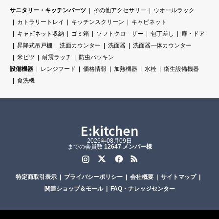
サニタリー・キッチンパーツ
その他アクセサリー
ウオールラック
カトラリートレイ
キッチンスクリーン
キャビネット
キャビネット収納
ゴミ箱
ソフトクロ―ザー
包丁差し
扉・ドア
昇降式吊戸棚
洗面カウンター
洗面器
洗面器一体カウンター
米ビツ
耐震ラッチ
防虫パッキン
設備機器
レンジフード
価格情報
加熱機器
水栓
衛生設備機器
食洗機
E:kitchen
2026年08月09日
までの会員数
12647 メンバー様
Instagram
Twitter
Facebook
RSS
特定商取引表示
プライバシーポリシー
会社概要
サイトマップ
関連ショップ＆モール
FAQ・ナレッジセンター