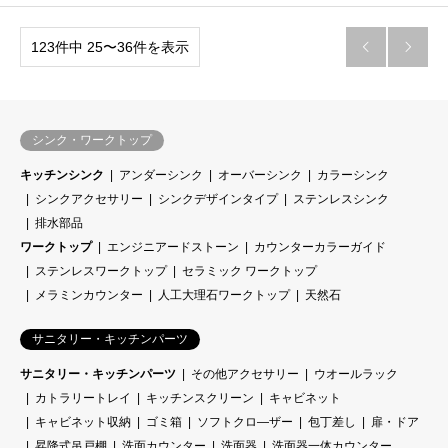
123件中 25〜36件を表示


シンク・ワークトップ
キッチンシンク
アンダーシンク
オーバーシンク
カラーシンク
シンクアクセサリー
シンクデザインタイプ
ステンレスシンク
排水部品
ワークトップ
エンジニアードストーン
カウンターカラーガイド
ステンレスワークトップ
セラミック ワークトップ
メラミンカウンター
人工大理石ワークトップ
天然石
サニタリー・キッチンパーツ
サニタリー・キッチンパーツ
その他アクセサリー
ウオールラック
カトラリートレイ
キッチンスクリーン
キャビネット
キャビネット収納
ゴミ箱
ソフトクロ―ザー
包丁差し
扉・ドア
昇降式吊戸棚
洗面カウンター
洗面器
洗面器一体カウンター