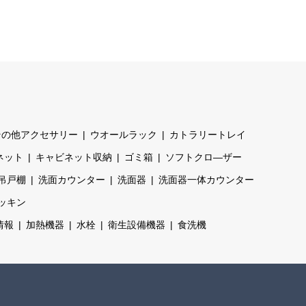
その他アクセサリー
ウオールラック
カトラリートレイ
ネット
キャビネット収納
ゴミ箱
ソフトクロ―ザー
吊戸棚
洗面カウンター
洗面器
洗面器一体カウンター
ッキン
情報
加熱機器
水栓
衛生設備機器
食洗機