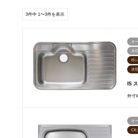
3件中 1〜3件を表示
オ
水
IS
水
IS 
外寸W
オ
CK