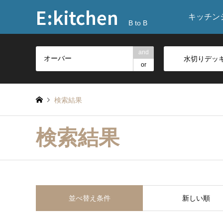
E:kitchen
キッチン
B to B
and
水切りデッキ
or
検索結果
検索結果
並べ替え条件
新しい順