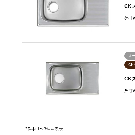
CK
外寸W
オ
CK
CK
外寸W
3件中 1〜3件を表示